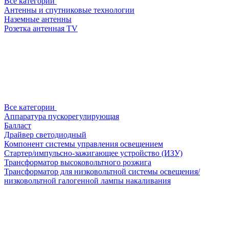
Все категории
Антенны и спутниковые технологии
Наземные антенны
Розетка антенная TV
Все категории
Аппаратура пускорегулирующая
Балласт
Драйвер светодиодный
Компонент системы управления освещением
Стартер/импульсно-зажигающее устройство (ИЗУ)
Трансформатор высоковольтного розжига
Трансформатор для низковольтной системы освещения/
низковольтной галогенной лампы накаливания