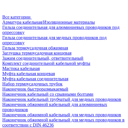
Все категории
Арматура кабельная/Изоляционные материалы
Гильза соединительная для алюминиевых проводников под
опрессовку
Гильза соединительная для медных проводников под
опрессовку
Гильза термоусадочная обжимная
Заглушка термоусадочная концевая
Зажим соединительный, ответвительный
Комплект соединительной кабельной муфты
Мастика кабельная
Муфта кабельная концевая
Муфта кабельная соединительная
Набор термоусадочных трубок
Наконечник быстроразмыкаемый
Наконечник кабельный со срывными болтами
Наконечник кабельный трубчатый для медных проводников
Наконечник обжимной кабельный для алюминиевых
проводников
Наконечник обжимной кабельный для медных проводников
Наконечник обжимной кабельный для медных проводников в
соответствии с DIN 46236