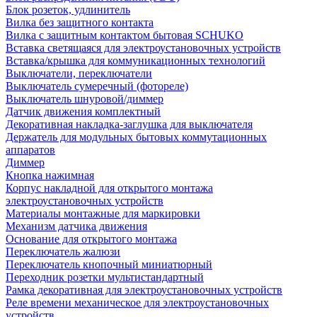
Блок розеток, удлинитель
Вилка без защитного контакта
Вилка с защитным контактом бытовая SCHUKO
Вставка светящаяся для электроустановочных устройств
Вставка/крышка для коммуникационных технологий
Выключатели, переключатели
Выключатель сумеречный (фотореле)
Выключатель шнуровой/диммер
Датчик движения комплектный
Декоративная накладка-заглушка для выключателя
Держатель для модульных бытовых коммутационных
аппаратов
Диммер
Кнопка нажимная
Корпус накладной для открытого монтажа
электроустановочных устройств
Материалы монтажные для маркировки
Механизм датчика движения
Основание для открытого монтажа
Переключатель жалюзи
Переключатель кнопочный миниатюрный
Переходник розетки мультистандартный
Рамка декоративная для электроустановочных устройств
Реле времени механическое для электроустановочных
устройств