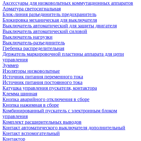
Аксессуары для низковольтных коммутационных аппаратов
Арматура светосигнальная
Блок-линия разъединитель предохранитель
Блокировка механическая для выключателя
Выключатель автоматический для защиты двигателя
Выключатель автоматический силовой
Выключатель нагрузки
Выключатель-разъединитель
Гребенка распределительная
Держатель маркировочной пластины аппарата для цепи
управления
Зуммер
Изоляторы низковольтные
Источник питания переменного тока
Источник питания постоянного тока
Катушка управления пускателя, контактора
Клемма шинная
Кнопка аварийного отключения в сборе
Кнопка нажимная в сборе
Комбинированный пускатель с электронным блоком
управления
Комплект расширительных выводов
Контакт автоматического выключателя дополнительный
Контакт вспомогательный
Контактор