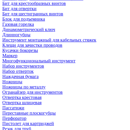
Бит для крестообразных винтов
Бит для отвертки
Бит для шестигранных винтов
Блок для подъемника
Газовая горелка
Динамометрический ключ
Длинногубцы
Инструмент монтажный для кабельных стяжек
Клещи для зачистки проводов
Кусачки бокорезы
Маркер
Многофункциональный инструмент
Набор инструментов
Набор отверток
Наждачная бумага
Ножницы
Ножницы по металлу
Огранайзер для инструментов
Отвертка крестовая
Отвертка шлицевая
Пассатижи
Переставные плоскогубцы
Перфоратор
Пистолет для картриджей
Резак для труб