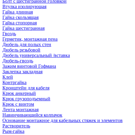
Болт с шестигранной головкой
Втулка изолирующая
Гайка длинная
Гайка скользящая
Гайка стопорная
Гайка шестигранная
Гвоздь
Герметик, монтажная пена
Дюбель для полых стен
Дюбель резьбовой
Дюбель универсальный /вставка
Дюбель-гвоздь
Зажим винтовой Гофмана
Заклепка закладная
Клей
Контргайка
Кронштейн для кабеля
Крюк анкерный
Крюк грузоподъемный
Крюк с винтом
Лента монтажная
Навинчивающийся колпачок
Основание монтажное для кабельных стяжек и элементов
Растворитель
Рым-гайка