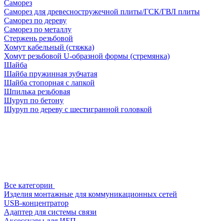
Саморез
Саморез для древесностружечной плиты/ГСК/ГВЛ плиты
Саморез по дереву
Саморез по металлу
Стержень резьбовой
Хомут кабельный (стяжка)
Хомут резьбовой U-образной формы (стремянка)
Шайба
Шайба пружинная зубчатая
Шайба стопорная с лапкой
Шпилька резьбовая
Шуруп по бетону
Шуруп по дереву с шестигранной головкой
Все категории
Изделия монтажные для коммуникационных сетей
USB-концентратор
Адаптер для системы связи
Аксессуары для ИБП