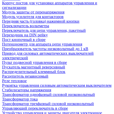
Корпус постов для установки аппаратов управления и
сигнализации
Модуль защиты от перенапряжения
Модуль усилителя для контакторов
Передняя часть (головка) нажимной кнопки
Переключатель вольтметра
Переключатель для цепи управления, пакетный
Переходник на DIN рейку
Пост кнопочный в сборе
Потенциометр для аппарата цепи управления
Преобразователь частоты низковольтный до 1 кВ
Привод для силовых автоматических выключателей
электрический
Пульт подвесной управления в сборе
Пускатель магнитный реверсивный
Распределительный клеммный блок
Расцепитель независимый
Реле тепловое
Рукоятка управления силовым автоматическим выключателем
Стабилизаторы напряжения
Трансформатор однофазный силовой низковольтный
Трансформатор тока
Трансформатор трехфазный силовой низковольтный
Управляющий переключатель в сборе
Устройство управления и защиты двигателя электронное