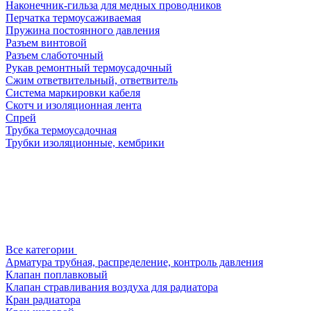
Наконечник-гильза для медных проводников
Перчатка термоусаживаемая
Пружина постоянного давления
Разъем винтовой
Разъем слаботочный
Рукав ремонтный термоусадочный
Сжим ответвительный, ответвитель
Система маркировки кабеля
Скотч и изоляционная лента
Спрей
Трубка термоусадочная
Трубки изоляционные, кембрики
Все категории
Арматура трубная, распределение, контроль давления
Клапан поплавковый
Клапан стравливания воздуха для радиатора
Кран радиатора