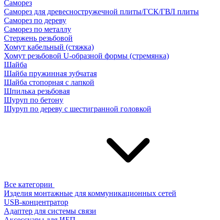
Саморез
Саморез для древесностружечной плиты/ГСК/ГВЛ плиты
Саморез по дереву
Саморез по металлу
Стержень резьбовой
Хомут кабельный (стяжка)
Хомут резьбовой U-образной формы (стремянка)
Шайба
Шайба пружинная зубчатая
Шайба стопорная с лапкой
Шпилька резьбовая
Шуруп по бетону
Шуруп по дереву с шестигранной головкой
Все категории
Изделия монтажные для коммуникационных сетей
USB-концентратор
Адаптер для системы связи
Аксессуары для ИБП