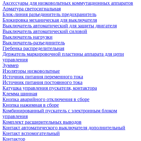
Аксессуары для низковольтных коммутационных аппаратов
Арматура светосигнальная
Блок-линия разъединитель предохранитель
Блокировка механическая для выключателя
Выключатель автоматический для защиты двигателя
Выключатель автоматический силовой
Выключатель нагрузки
Выключатель-разъединитель
Гребенка распределительная
Держатель маркировочной пластины аппарата для цепи
управления
Зуммер
Изоляторы низковольтные
Источник питания переменного тока
Источник питания постоянного тока
Катушка управления пускателя, контактора
Клемма шинная
Кнопка аварийного отключения в сборе
Кнопка нажимная в сборе
Комбинированный пускатель с электронным блоком
управления
Комплект расширительных выводов
Контакт автоматического выключателя дополнительный
Контакт вспомогательный
Контактор