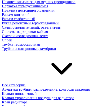
Наконечник-гильза для медных проводников
Перчатка термоусаживаемая
Пружина постоянного давления
Разъем винтовой
Разъем слаботочный
Рукав ремонтный термоусадочный
Сжим ответвительный, ответвитель
Система маркировки кабеля
Скотч и изоляционная лента
Спрей
Трубка термоусадочная
Трубки изоляционные, кембрики
Все категории
Арматура трубная, распределение, контроль давления
Клапан поплавковый
Клапан стравливания воздуха для радиатора
Кран радиатора