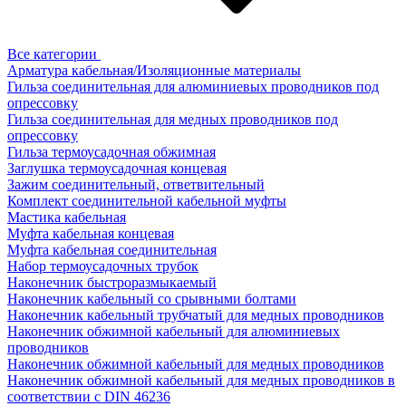
Все категории
Арматура кабельная/Изоляционные материалы
Гильза соединительная для алюминиевых проводников под
опрессовку
Гильза соединительная для медных проводников под
опрессовку
Гильза термоусадочная обжимная
Заглушка термоусадочная концевая
Зажим соединительный, ответвительный
Комплект соединительной кабельной муфты
Мастика кабельная
Муфта кабельная концевая
Муфта кабельная соединительная
Набор термоусадочных трубок
Наконечник быстроразмыкаемый
Наконечник кабельный со срывными болтами
Наконечник кабельный трубчатый для медных проводников
Наконечник обжимной кабельный для алюминиевых
проводников
Наконечник обжимной кабельный для медных проводников
Наконечник обжимной кабельный для медных проводников в
соответствии с DIN 46236