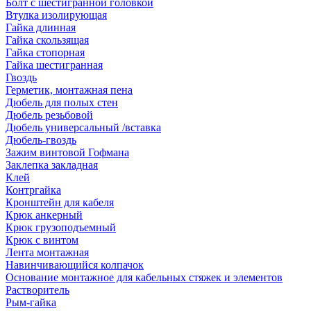
Болт с шестигранной головкой
Втулка изолирующая
Гайка длинная
Гайка скользящая
Гайка стопорная
Гайка шестигранная
Гвоздь
Герметик, монтажная пена
Дюбель для полых стен
Дюбель резьбовой
Дюбель универсальный /вставка
Дюбель-гвоздь
Зажим винтовой Гофмана
Заклепка закладная
Клей
Контргайка
Кронштейн для кабеля
Крюк анкерный
Крюк грузоподъемный
Крюк с винтом
Лента монтажная
Навинчивающийся колпачок
Основание монтажное для кабельных стяжек и элементов
Растворитель
Рым-гайка