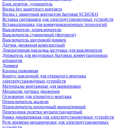
Блок розеток, удлинитель
Вилка без защитного контакта
Вилка с защитным контактом бытовая SCHUKO
Вставка светящаяся для электроустановочных устройств
Вставка/крышка для коммуникационных технологий
Выключатели, переключатели
Выключатель сумеречный (фотореле)
Выключатель шнуровой/диммер
Датчик движения комплектный
Декоративная накладка-заглушка для выключателя
Держатель для модульных бытовых коммутационных
аппаратов
Диммер
Кнопка нажимная
Корпус накладной для открытого монтажа
электроустановочных устройств
Материалы монтажные для маркировки
Механизм датчика движения
Основание для открытого монтажа
Переключатель жалюзи
Переключатель кнопочный миниатюрный
Переходник розетки мультистандартный
Рамка декоративная для электроустановочных устройств
Реле времени механическое для электроустановочных
устройств