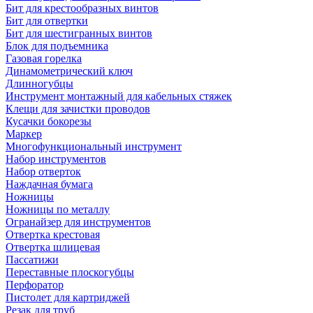
Бит для крестообразных винтов
Бит для отвертки
Бит для шестигранных винтов
Блок для подъемника
Газовая горелка
Динамометрический ключ
Длинногубцы
Инструмент монтажный для кабельных стяжек
Клещи для зачистки проводов
Кусачки бокорезы
Маркер
Многофункциональный инструмент
Набор инструментов
Набор отверток
Наждачная бумага
Ножницы
Ножницы по металлу
Огранайзер для инструментов
Отвертка крестовая
Отвертка шлицевая
Пассатижи
Переставные плоскогубцы
Перфоратор
Пистолет для картриджей
Резак для труб