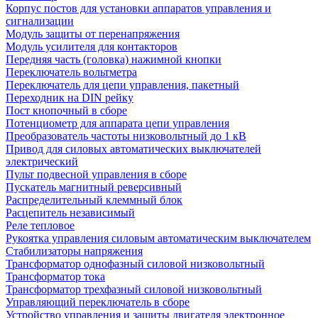
Корпус постов для установки аппаратов управления и
сигнализации
Модуль защиты от перенапряжения
Модуль усилителя для контакторов
Передняя часть (головка) нажимной кнопки
Переключатель вольтметра
Переключатель для цепи управления, пакетный
Переходник на DIN рейку
Пост кнопочный в сборе
Потенциометр для аппарата цепи управления
Преобразователь частоты низковольтный до 1 кВ
Привод для силовых автоматических выключателей
электрический
Пульт подвесной управления в сборе
Пускатель магнитный реверсивный
Распределительный клеммный блок
Расцепитель независимый
Реле тепловое
Рукоятка управления силовым автоматическим выключателем
Стабилизаторы напряжения
Трансформатор однофазный силовой низковольтный
Трансформатор тока
Трансформатор трехфазный силовой низковольтный
Управляющий переключатель в сборе
Устройство управления и защиты двигателя электронное