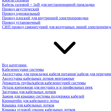
Кабель силовой
Кабель силовой < 1кВ для нестационарной прокладки
Провод акустический
Провод одножильный
Провод плоский для внутренней электропроводки
Провод установочный
СИП провод самонесущий для воздушных линий электроперед
Все категории
Кабеленесущие системы
Аксессуары для прокладки кабеля питания/ кабеля для передач
Аксессуары кабельных лотков монтажные
Держатель трубы/кабеля кабеленесущей системы
Деталь крепежная для несущих и и профильных реек
Заглушка для кабельных лотков
Зажим для крышки системы поддержки кабелей
Кронштейн для кабельного лотка
Крышка для кабельных лотков
Крышка угловой секции кабельных лотков