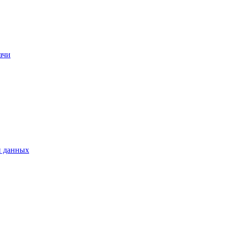
ачи
и данных