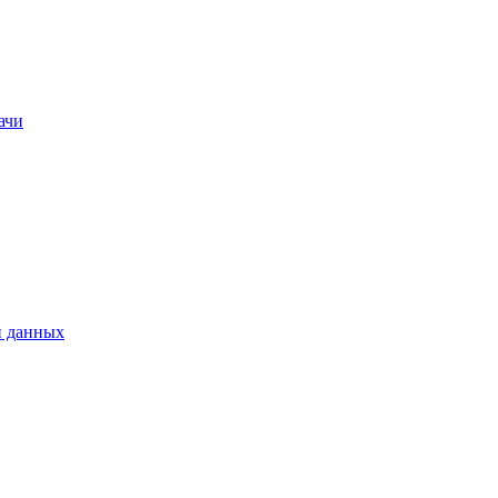
ачи
и данных