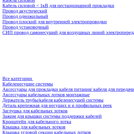
Кабель силовой
Кабель силовой < 1кВ для нестационарной прокладки
Провод акустический
Провод одножильный
Провод плоский для внутренней электропроводки
Провод установочный
СИП провод самонесущий для воздушных линий электроперед
Все категории
Кабеленесущие системы
Аксессуары для прокладки кабеля питания/ кабеля для передач
Аксессуары кабельных лотков монтажные
Держатель трубы/кабеля кабеленесущей системы
Деталь крепежная для несущих и и профильных реек
Заглушка для кабельных лотков
Зажим для крышки системы поддержки кабелей
Кронштейн для кабельного лотка
Крышка для кабельных лотков
Крышка угловой секции кабельных лотков